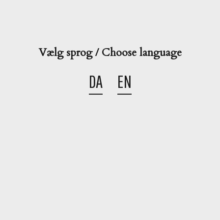

Kategorier
Vælg sprog / Choose language

Søg
DA
EN
LAV DIN EGEN SOURMIX!
10-01-2018
Sådan laver du din egen sour mix! Der er bare noget
fedt over at kunne præsentere sine gæster for egne
kreationer og det gælder også, når det kommer til
drinks og cocktails. Du bliver ofte mødt af måbende og
imponerede blikke, når du serverer en smukt pyntet
drink og hvis du så kan tilføje at […]