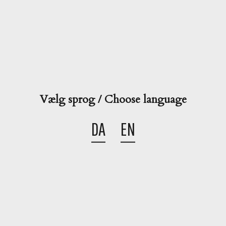
Læs mere
Vælg sprog / Choose language

Kategorier
DA
EN

Søg