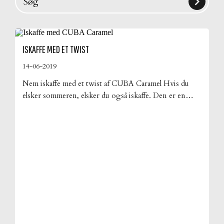

Søg
ISKAFFE MED ET TWIST
14-06-2019
Nem iskaffe med et twist af CUBA Caramel Hvis du
elsker sommeren, elsker du også iskaffe. Den er en
livredder hver eneste sommermorgen og -
eftermiddag, hvor man trænger til koffein. En
kaffedrik, der smager ufatteligt godt og samtidig er
læskende og utroligt nem at lave. En evig vinder
hjemme hos mange. Det er jo uhyre […]