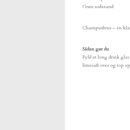
Grøn sodavand
Champusbrus – en klass
Sådan gør du
Fyld et long drink gl
limesaft over og top o