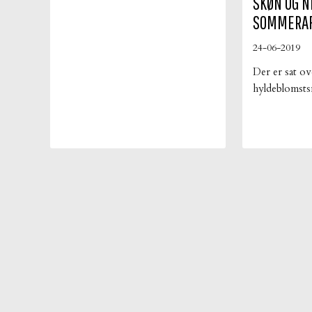
SKØN OG N
hele tiden lige er til at få øje på, så
SOMMERA
kan man jo godt forkæle sig selv
og sine gæster med en kage, der
24-06-2019
er en sommereksplosion i
Der er sat ov
munden. Denne lagkage er
hyldeblomsts
inspireret af den friske sommer is
bliver det næ
Solero og når […]
nemlig sødet 
bryder os om,
skarp. Under
dufter den al
parfumeret, s
samme tid. 
opskriften på
[…]