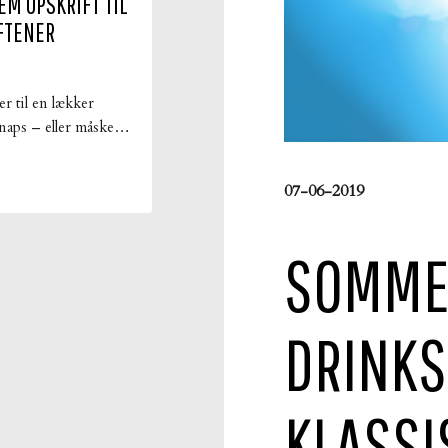
EM OPSKRIFT TIL
FTENER
er til en lækker
naps – eller måske
rmere likør. Den er
en del, da vi ikke
07-06-2019
 at den er alt for
 alle omstændigheder
lerede fantastisk –
SOMME
yrlig og sød på
Her kommer
 vores version af
DRINKS
KLASSI