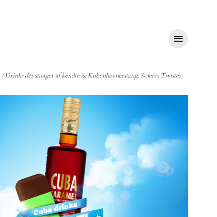

/
Drinks der smager af kendte is: Københavnerstang, Solero, Twister,