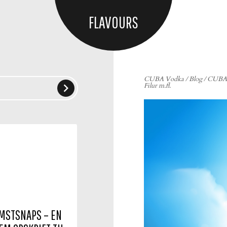
FLAVOURS
CUBA Vodka
/
Blog
/
CUBA

Filur m.fl.
MSTSNAPS – EN