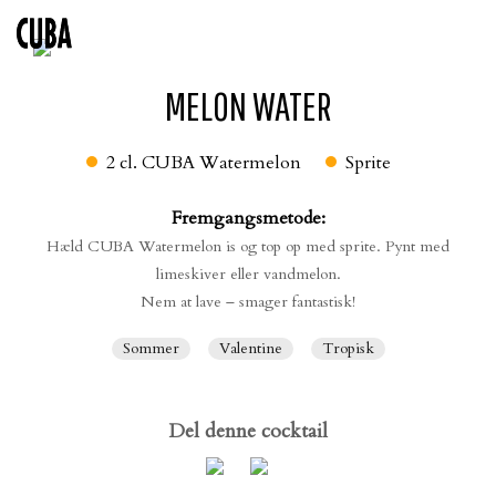
MELON WATER
2 cl.
CUBA Watermelon
Sprite
Fremgangsmetode:
Hæld CUBA Watermelon is og top op med sprite. Pynt med
SOLBÆRSTANG
BLACK SUNSET
limeskiver eller vandmelon.
Nem at lave – smager fantastisk!
Sommer
Valentine
Tropisk
Del denne cocktail