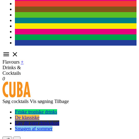


Flavours
+
Drinks &
Cocktails
0
Søg cocktails
Vis søgning
Tilbage
Friske tropiske drinks
De klassiske
Lav dit eget drinkskort
Smagen af sommer