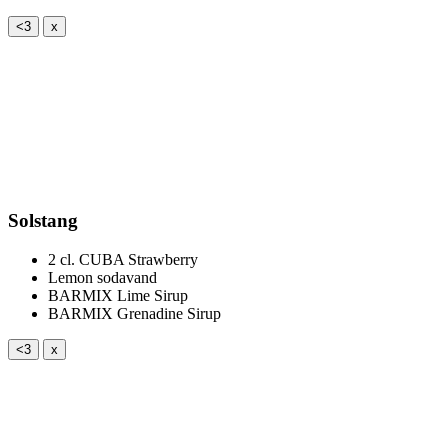
<3
x
Solstang
2 cl.
CUBA Strawberry
Lemon sodavand
BARMIX Lime Sirup
BARMIX Grenadine Sirup
<3
x