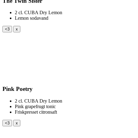
The Twin Sister
2 cl.
CUBA Dry Lemon
Lemon sodavand
<3
x
Pink Poetry
2 cl.
CUBA Dry Lemon
Pink grapefrugt tonic
Friskpresset citronsaft
<3
x