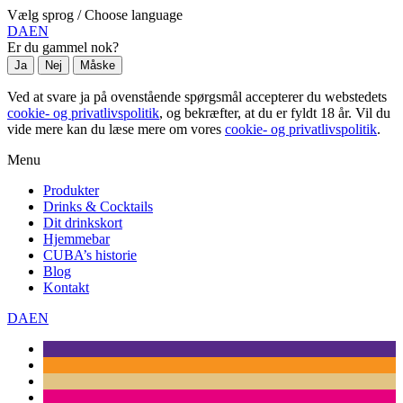
Vælg sprog / Choose language
DA
EN
Er du gammel nok?
Ja
Nej
Måske
Ved at svare ja på ovenstående spørgsmål accepterer du webstedets
cookie- og privatlivspolitik
, og bekræfter, at du er fyldt 18 år. Vil du
vide mere kan du læse mere om vores
cookie- og privatlivspolitik
.
Menu
Produkter
Drinks & Cocktails
Dit drinkskort
Hjemmebar
CUBA’s historie
Blog
Kontakt
DA
EN