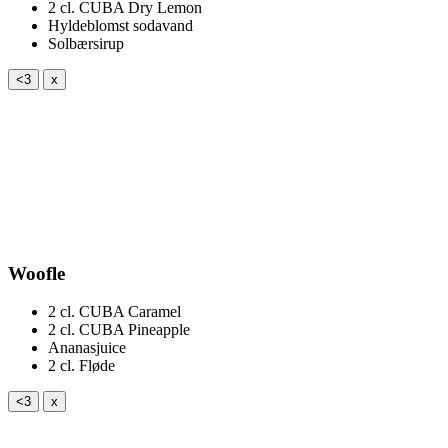
2 cl.
CUBA Dry Lemon
Hyldeblomst sodavand
Solbærsirup
<3
x
Woofle
2 cl.
CUBA Caramel
2 cl.
CUBA Pineapple
Ananasjuice
2 cl.
Fløde
<3
x