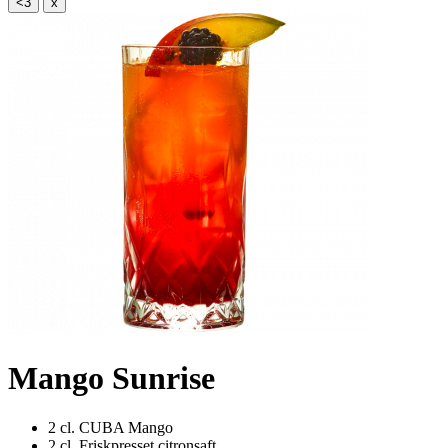
<3
x
Mango Sunrise
2 cl.
CUBA Mango
2 cl.
Friskpresset citronsaft