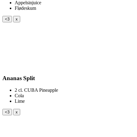
Appelsinjuice
Flødeskum
<3
x
Ananas Split
2 cl.
CUBA Pineapple
Cola
Lime
<3
x