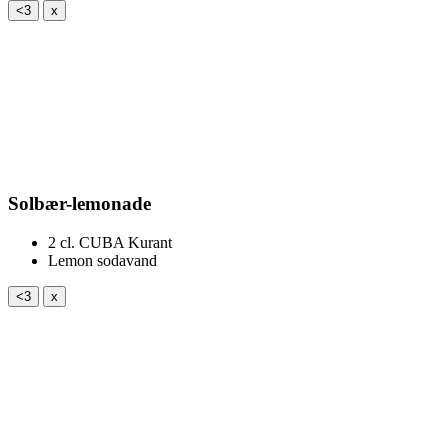
<3
x
Solbær-lemonade
2 cl.
CUBA Kurant
Lemon sodavand
<3
x