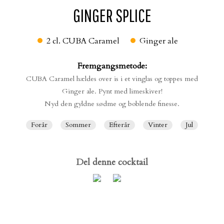
GINGER SPLICE
SOLBÆR-LEMONADE
SOLBÆRSORBET
2 cl.
CUBA Caramel
Ginger ale
Fremgangsmetode:
CUBA Caramel hældes over is i et vinglas og toppes med
Ginger ale. Pynt med limeskiver!
Nyd den gyldne sødme og boblende finesse.
Forår
Sommer
Efterår
Vinter
Jul
PURPLE RAIN
RASPBERRY SPRITZER
Del denne cocktail