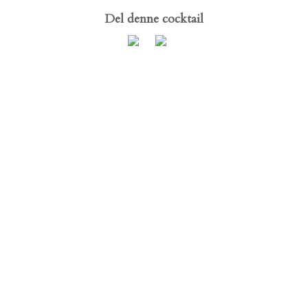
Del denne cocktail
TWISTER
SOLERO EXOTIC
SOLSTANG
KÆMPE ESKIMO