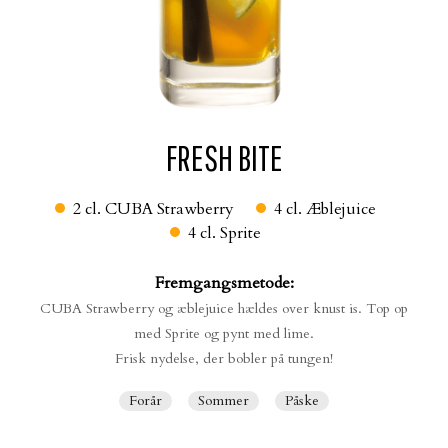
SOLBÆR-LEMONADE
SOLBÆRSORBET
FRESH BITE
2 cl.
CUBA Strawberry
4 cl.
Æblejuice
4 cl.
Sprite
PURPLE RAIN
RASPBERRY SPRITZER
Fremgangsmetode:
CUBA Strawberry og æblejuice hældes over knust is. Top op
med Sprite og pynt med lime.
Frisk nydelse, der bobler på tungen!
Forår
Sommer
Påske