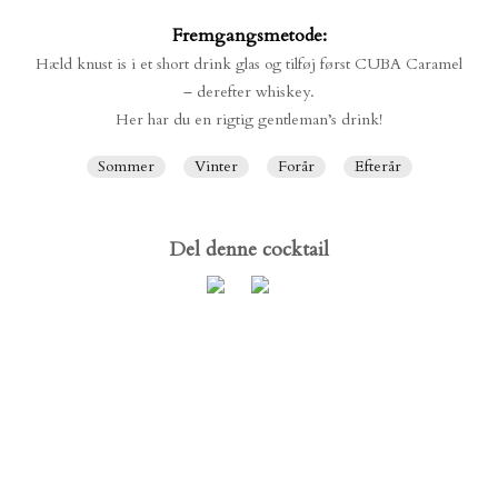
Fremgangsmetode:
SOLBÆR-LEMONADE
SOLBÆRSORBET
Hæld knust is i et short drink glas og tilføj først CUBA Caramel
– derefter whiskey.
Her har du en rigtig gentleman’s drink!
Sommer
Vinter
Forår
Efterår
Del denne cocktail
PURPLE RAIN
RASPBERRY SPRITZER