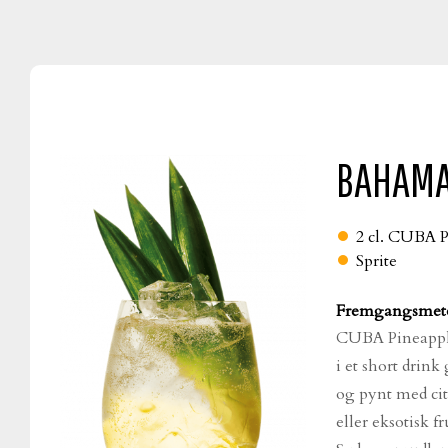
BAHAM
2 cl.
CUBA P
Sprite
Fremgangsmet
CUBA Pineapple
i et short drink
og pynt med cit
eller eksotisk fr