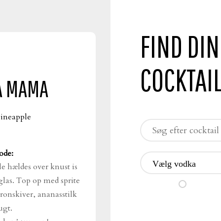
FIND DIN
COCKTAI
A MAMA
ineapple
ode:
Vælg vodka
 hældes over knust is
 glas. Top op med sprite
ronskiver, ananasstilk
ugt.