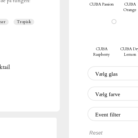
nde på tungen!
CUBA Passion
CUBA
Orange
mer
Tropisk
CUBA
CUBA Dr
Raspberry
Lemon
tail
Vælg glas
Vælg farve
Event filter
Reset