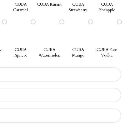
CUBA
CUBA Kurant
CUBA
CUBA
Caramel
Strawberry
Pineapple
y
CUBA
CUBA
CUBA
CUBA Pure
Apricot
Watermelon
Mango
Vodka