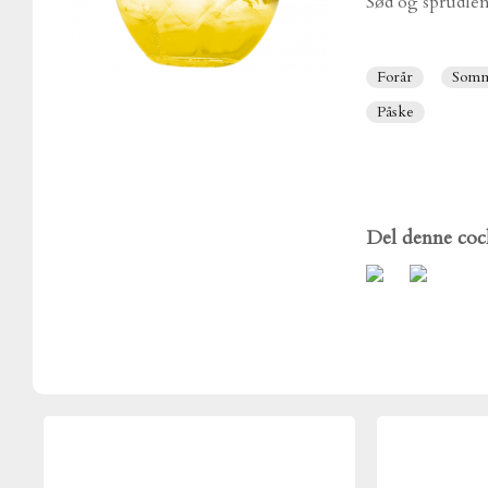
Sød og sprudle
Forår
Som
Påske
Del denne cock